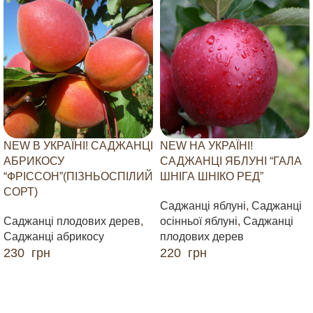
NEW В УКРАЇНІ! САДЖАНЦІ
NEW НА УКРАЇНІ!
АБРИКОСУ
САДЖАНЦІ ЯБЛУНІ “ГАЛА
“ФРІССОН”(ПІЗНЬОСПІЛИЙ
ШНІГА ШНІКО РЕД”
СОРТ)
Саджанці яблуні
,
Саджанці
Саджанці плодових дерев
,
осінньої яблуні
,
Саджанці
Саджанці абрикосу
плодових дерев
230
грн
220
грн
ДОДАТИ В КОШИК
ДОДАТИ В КОШИК