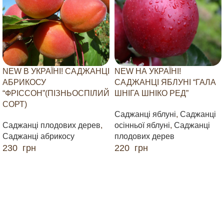
NEW В УКРАЇНІ! САДЖАНЦІ
NEW НА УКРАЇНІ!
АБРИКОСУ
САДЖАНЦІ ЯБЛУНІ “ГАЛА
“ФРІССОН”(ПІЗНЬОСПІЛИЙ
ШНІГА ШНІКО РЕД”
СОРТ)
Саджанці яблуні
,
Саджанці
Саджанці плодових дерев
,
осінньої яблуні
,
Саджанці
Саджанці абрикосу
плодових дерев
230
грн
220
грн
ДОДАТИ В КОШИК
ДОДАТИ В КОШИК