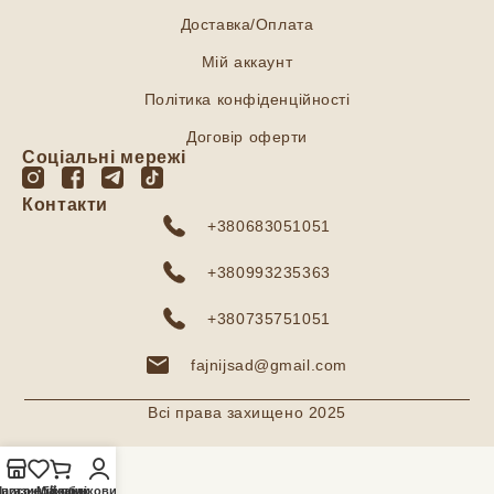
Доставка/Оплата
Мій аккаунт
Політика конфіденційності
Договір оферти
Соціальні мережі
Контакти
+380683051051
+380993235363
+380735751051
fajnijsad@gmail.com
Всі права захищено 2025
агазин
писок бажань
Мій обліковий запис
Кошик