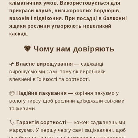
кліматичних умов. Використовується для
прикраси клумб, низькорослих бордюрів,
вазонів і підвіконня. При посадці в балконні
ящики рослини утворюють невеликий
каскад.
💚
Чому нам довіряють
🌱
Власне вирощування
— саджанці
вирощуємо ми самі, тому як виробники
впевнені в їх якості та сортності.
📦
Надійне пакування
— коріння пакуємо у
вологу тирсу, щоб рослини доїжджали свіжими
та живими.
🏷️
Гарантія сортності
— кожен саджанець ми
маркуємо. У першу чергу самі зацікавлені, щоб
усе було по сорту, а ви залишилися задоволені