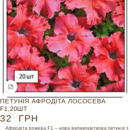
Натисніть, щоб збільшити
ПЕТУНІЯ АФРОДІТА ЛОСОСЕВА
F1,20ШТ
32
ГРН
Афродіта рожева F1 – нова великоквіткова петунія з