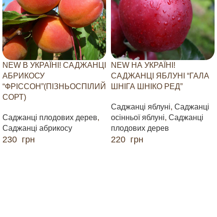
NEW В УКРАЇНІ! САДЖАНЦІ
NEW НА УКРАЇНІ!
АБРИКОСУ
САДЖАНЦІ ЯБЛУНІ “ГАЛА
“ФРІССОН”(ПІЗНЬОСПІЛИЙ
ШНІГА ШНІКО РЕД”
СОРТ)
Саджанці яблуні
,
Саджанці
Саджанці плодових дерев
,
осінньої яблуні
,
Саджанці
Саджанці абрикосу
плодових дерев
230
грн
220
грн
ДОДАТИ В КОШИК
ДОДАТИ В КОШИК