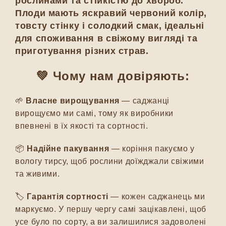
рослинами та стійкістю до хвороб.
Плоди мають яскравий червоний колір,
товсту стінку і солодкий смак, ідеальні
для споживання в свіжому вигляді та
приготування різних страв.
💚 Чому нам довіряють:
🌱
Власне вирощування
— саджанці
вирощуємо ми самі, тому як виробники
впевнені в їх якості та сортності.
📦
Надійне пакування
— коріння пакуємо у
вологу тирсу, щоб рослини доїжджали свіжими
та живими.
🏷️
Гарантія сортності
— кожен саджанець ми
маркуємо. У першу чергу самі зацікавлені, щоб
усе було по сорту, а ви залишилися задоволені