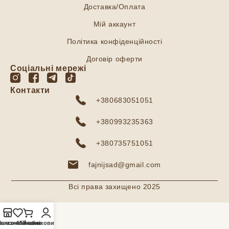
Доставка/Оплата
Мій аккаунт
Політика конфіденційності
Договір оферти
Соціальні мережі
Контакти
+380683051051
+380993235363
+380735751051
fajnijsad@gmail.com
Всі права захищено 2025
агазин
писок бажань
Мій обліковий запис
Кошик