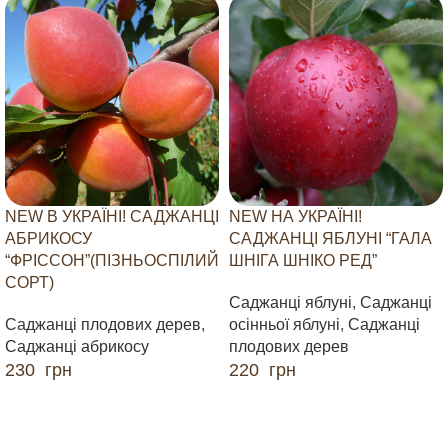
NEW В УКРАЇНІ! САДЖАНЦІ
NEW НА УКРАЇНІ!
АБРИКОСУ
САДЖАНЦІ ЯБЛУНІ “ГАЛА
“ФРІССОН”(ПІЗНЬОСПІЛИЙ
ШНІГА ШНІКО РЕД”
СОРТ)
Саджанці яблуні
,
Саджанці
Саджанці плодових дерев
,
осінньої яблуні
,
Саджанці
Саджанці абрикосу
плодових дерев
230
грн
220
грн
ДОДАТИ В КОШИК
ДОДАТИ В КОШИК