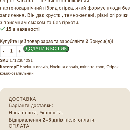
Огірок Забава — це високоврожайний
партенокарпічний гібрид огірка, який формує плоди без
запилення. Він дає хрусткі, темно‑зелені, рівні огірочки
з приємним смаком та без гіркоти.
15 в наявності
Купуйте цей товар зараз та заробляйте
2
Бонуси(ів)!
ДОДАТИ В КОШИК
SKU
1712384291
Категорії
Насіння овочів
,
Насіння овочів, квітів та трав
,
Огірок
комахозапильний
ДОСТАВКА
Варіанти доставки:
Нова пошта, Укрпошта.
Відправлення
2–5 днів
після оплати.
ОПЛАТА