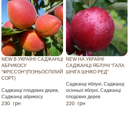
NEW В УКРАЇНІ! САДЖАНЦІ
NEW НА УКРАЇНІ!
АБРИКОСУ
САДЖАНЦІ ЯБЛУНІ “ГАЛА
“ФРІССОН”(ПІЗНЬОСПІЛИЙ
ШНІГА ШНІКО РЕД”
СОРТ)
Саджанці яблуні
,
Саджанці
Саджанці плодових дерев
,
осінньої яблуні
,
Саджанці
Саджанці абрикосу
плодових дерев
230
грн
220
грн
ДОДАТИ В КОШИК
ДОДАТИ В КОШИК