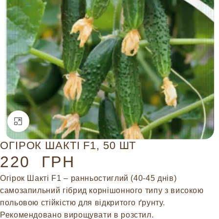
Натисніть, щоб збільшити
ОГІРОК ШАКТІ F1, 50 ШТ
220
ГРН
Огірок Шакті F1 – ранньостиглий (40-45 днів)
самозапильний гібрид корнішонного типу з високою
польовою стійкістю для відкритого ґрунту.
Рекомендовано вирощувати в розстил.