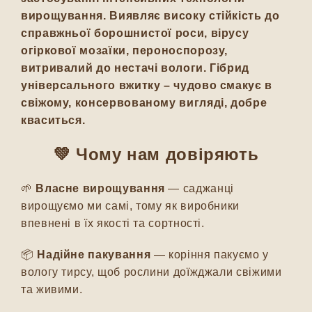
вирощування. Виявляє високу стійкість до
справжньої борошнистої роси, вірусу
огіркової мозаїки, пероноспорозу,
витривалий до нестачі вологи. Гібрид
універсального вжитку – чудово смакує в
свіжому, консервованому вигляді, добре
кваситься.
💚
Чому нам довіряють
🌱
Власне вирощування
— саджанці
вирощуємо ми самі, тому як виробники
впевнені в їх якості та сортності.
📦
Надійне пакування
— коріння пакуємо у
вологу тирсу, щоб рослини доїжджали свіжими
та живими.