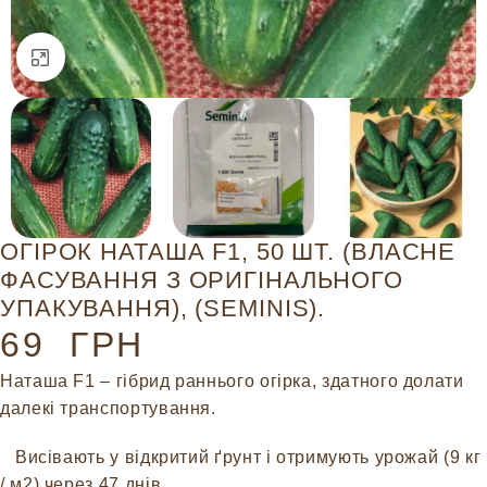
Натисніть, щоб збільшити
ОГІРОК НАТАША F1, 50 ШТ. (ВЛАСНЕ
ФАСУВАННЯ З ОРИГІНАЛЬНОГО
УПАКУВАННЯ), (SEMINIS).
69
ГРН
Наташа F1 – гібрид раннього огірка, здатного долати
далекі транспортування.
Висівають у відкритий ґрунт і отримують урожай (9 кг
/ м2) через 47 днів.