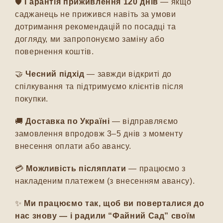
🛡️
Гарантія приживлення 120 днів
— якщо
саджанець не прижився навіть за умови
дотримання рекомендацій по посадці та
догляду, ми запропонуємо заміну або
повернення коштів.
🤝
Чесний підхід
— завжди відкриті до
спілкування та підтримуємо клієнтів після
покупки.
🚚
Доставка по Україні
— відправляємо
замовлення впродовж 3–5 днів з моменту
внесення оплати або авансу.
💳
Можливість післяплати
— працюємо з
накладеним платежем (з внесенням авансу).
✨
Ми працюємо так, щоб ви поверталися до
нас знову — і радили “Файний Сад” своїм