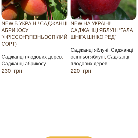
NEW В УКРАЇНІ! САДЖАНЦІ
NEW НА УКРАЇНІ!
АБРИКОСУ
САДЖАНЦІ ЯБЛУНІ “ГАЛА
“ФРІССОН”(ПІЗНЬОСПІЛИЙ
ШНІГА ШНІКО РЕД”
СОРТ)
Саджанці яблуні
,
Саджанці
Саджанці плодових дерев
,
осінньої яблуні
,
Саджанці
Саджанці абрикосу
плодових дерев
230
грн
220
грн
ДОДАТИ В КОШИК
ДОДАТИ В КОШИК