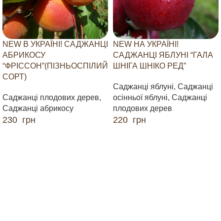
NEW В УКРАЇНІ! САДЖАНЦІ
NEW НА УКРАЇНІ!
АБРИКОСУ
САДЖАНЦІ ЯБЛУНІ “ГАЛА
“ФРІССОН”(ПІЗНЬОСПІЛИЙ
ШНІГА ШНІКО РЕД”
СОРТ)
Саджанці яблуні
,
Саджанці
Саджанці плодових дерев
,
осінньої яблуні
,
Саджанці
Саджанці абрикосу
плодових дерев
230
грн
220
грн
ДОДАТИ В КОШИК
ДОДАТИ В КОШИК