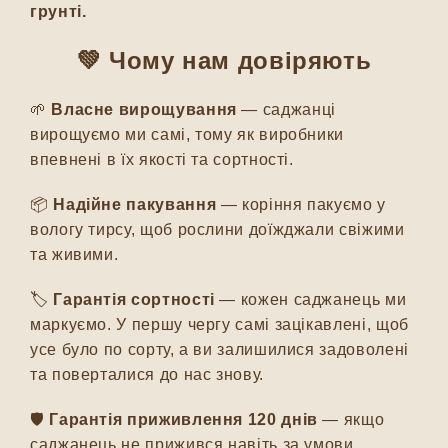
грунті.
💚
Чому нам довіряють
🌱
Власне вирощування
— саджанці
вирощуємо ми самі, тому як виробники
впевнені в їх якості та сортності.
📦
Надійне пакування
— коріння пакуємо у
вологу тирсу, щоб рослини доїжджали свіжими
та живими.
🏷️
Гарантія сортності
— кожен саджанець ми
маркуємо. У першу чергу самі зацікавлені, щоб
усе було по сорту, а ви залишилися задоволені
та поверталися до нас знову.
🛡️
Гарантія приживлення 120 днів
— якщо
саджанець не прижився навіть за умови