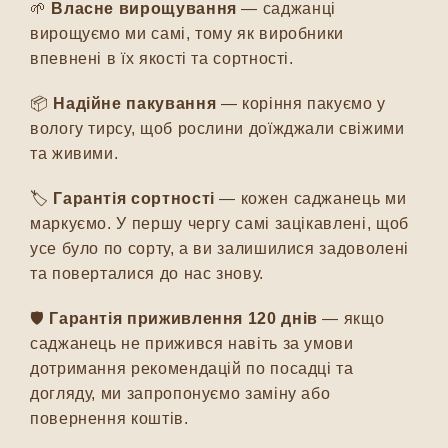
🌱
Власне вирощування
— саджанці
вирощуємо ми самі, тому як виробники
впевнені в їх якості та сортності.
📦
Надійне пакування
— коріння пакуємо у
вологу тирсу, щоб рослини доїжджали свіжими
та живими.
🏷️
Гарантія сортності
— кожен саджанець ми
маркуємо. У першу чергу самі зацікавлені, щоб
усе було по сорту, а ви залишилися задоволені
та поверталися до нас знову.
🛡️
Гарантія приживлення 120 днів
— якщо
саджанець не прижився навіть за умови
дотримання рекомендацій по посадці та
догляду, ми запропонуємо заміну або
повернення коштів.