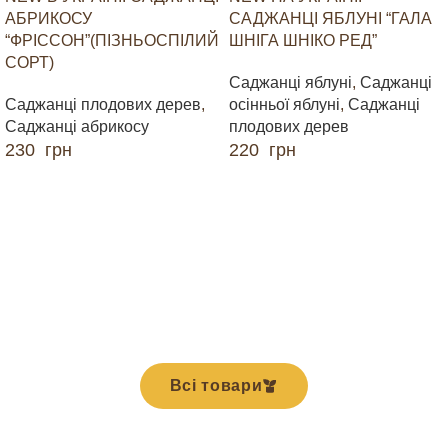
АБРИКОСУ
САДЖАНЦІ ЯБЛУНІ “ГАЛА
“ФРІССОН”(ПІЗНЬОСПІЛИЙ
ШНІГА ШНІКО РЕД”
СОРТ)
Саджанці яблуні
,
Саджанці
Саджанці плодових дерев
,
осінньої яблуні
,
Саджанці
Саджанці абрикосу
плодових дерев
230
грн
220
грн
ДОДАТИ В КОШИК
ДОДАТИ В КОШИК
Всі товари