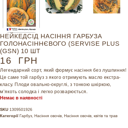
НЕЙКЕДСІД НАСІННЯ ГАРБУЗА
ГОЛОНАСІННЄВОГО (SERVISE PLUS
(GSN) 10 ШТ
16
ГРН
Легендарний сорт, який формує насіння без лушпиння!
Це саме той гарбуз з якого отримують масло екстра-
класу. Плоди овально-округлі, з тонкою шкіркою,
м’якоть солодка і легко розварюється.
Немає в наявності
SKU
1309501926
Категорії
Гарбуз
,
Насіння овочів
,
Насіння овочів, квітів та трав