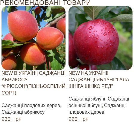
РЕКОМЕНДОВАНІ ТОВАРИ
NEW В УКРАЇНІ! САДЖАНЦІ
NEW НА УКРАЇНІ!
АБРИКОСУ
САДЖАНЦІ ЯБЛУНІ “ГАЛА
“ФРІССОН”(ПІЗНЬОСПІЛИЙ
ШНІГА ШНІКО РЕД”
СОРТ)
Саджанці яблуні
,
Саджанці
Саджанці плодових дерев
,
осінньої яблуні
,
Саджанці
Саджанці абрикосу
плодових дерев
230
грн
220
грн
ДОДАТИ В КОШИК
ДОДАТИ В КОШИК