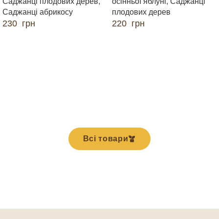
Саджанці плодових дерев
,
осінньої яблуні
,
Саджанці
Саджанці абрикосу
плодових дерев
230
грн
220
грн
ДОДАТИ В КОШИК
ДОДАТИ В КОШИК
Всі товари