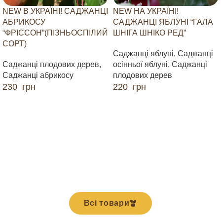
NEW В УКРАЇНІ! САДЖАНЦІ
NEW НА УКРАЇНІ!
АБРИКОСУ
САДЖАНЦІ ЯБЛУНІ “ГАЛА
“ФРІССОН”(ПІЗНЬОСПІЛИЙ
ШНІГА ШНІКО РЕД”
СОРТ)
Саджанці яблуні
,
Саджанці
Саджанці плодових дерев
,
осінньої яблуні
,
Саджанці
Саджанці абрикосу
плодових дерев
230
грн
220
грн
ДОДАТИ В КОШИК
ДОДАТИ В КОШИК
Всі товари