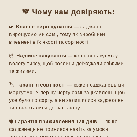
💚 Чому нам довіряють:
🌱
Власне вирощування
— саджанці
вирощуємо ми самі, тому як виробники
впевнені в їх якості та сортності.
📦
Надійне пакування
— коріння пакуємо у
вологу тирсу, щоб рослини доїжджали свіжими
та живими.
🏷️
Гарантія сортності
— кожен саджанець ми
маркуємо. У першу чергу самі зацікавлені, щоб
усе було по сорту, а ви залишилися задоволені
та поверталися до нас знову.
🛡️
Гарантія приживлення 120 днів
— якщо
саджанець не прижився навіть за умови
дотримання рекомендацій по посадці та