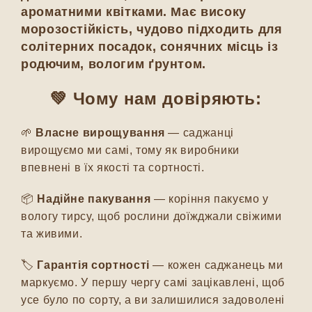
ароматними квітками. Має високу
морозостійкість, чудово підходить для
солітерних посадок, сонячних місць із
родючим, вологим ґрунтом.
💚 Чому нам довіряють:
🌱
Власне вирощування
— саджанці
вирощуємо ми самі, тому як виробники
впевнені в їх якості та сортності.
📦
Надійне пакування
— коріння пакуємо у
вологу тирсу, щоб рослини доїжджали свіжими
та живими.
🏷️
Гарантія сортності
— кожен саджанець ми
маркуємо. У першу чергу самі зацікавлені, щоб
усе було по сорту, а ви залишилися задоволені