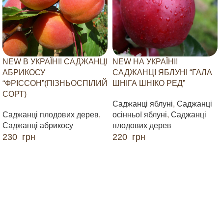
NEW В УКРАЇНІ! САДЖАНЦІ
NEW НА УКРАЇНІ!
АБРИКОСУ
САДЖАНЦІ ЯБЛУНІ “ГАЛА
“ФРІССОН”(ПІЗНЬОСПІЛИЙ
ШНІГА ШНІКО РЕД”
СОРТ)
Саджанці яблуні
,
Саджанці
Саджанці плодових дерев
,
осінньої яблуні
,
Саджанці
Саджанці абрикосу
плодових дерев
230
грн
220
грн
ДОДАТИ В КОШИК
ДОДАТИ В КОШИК