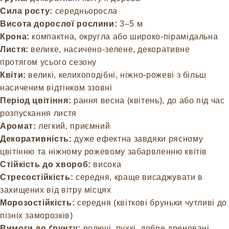
Сила росту:
середньоросла
Висота дорослої рослини:
3–5 м
Крона:
компактна, округла або широко-пірамідальна
Листя:
велике, насичено-зелене, декоративне
протягом усього сезону
Квіти:
великі, келихоподібні, ніжно-рожеві з більш
насиченим відтінком ззовні
Період цвітіння:
рання весна (квітень), до або під час
розпускання листя
Аромат:
легкий, приємний
Декоративність:
дуже ефектна завдяки рясному
цвітінню та ніжному рожевому забарвленню квітів
Стійкість до хвороб:
висока
Стресостійкість:
середня, краще висаджувати в
захищених від вітру місцях
Морозостійкість:
середня (квіткові бруньки чутливі до
пізніх заморозків)
Вимоги до ґрунту:
родючі, пухкі, добре дреновані,