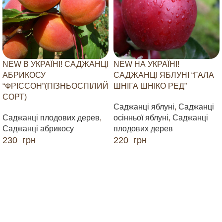
NEW В УКРАЇНІ! САДЖАНЦІ
NEW НА УКРАЇНІ!
АБРИКОСУ
САДЖАНЦІ ЯБЛУНІ “ГАЛА
“ФРІССОН”(ПІЗНЬОСПІЛИЙ
ШНІГА ШНІКО РЕД”
СОРТ)
Саджанці яблуні
,
Саджанці
Саджанці плодових дерев
,
осінньої яблуні
,
Саджанці
Саджанці абрикосу
плодових дерев
230
грн
220
грн
ДОДАТИ В КОШИК
ДОДАТИ В КОШИК