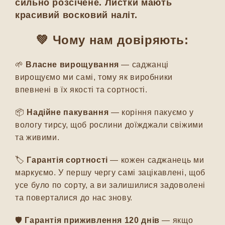
сильно розсічене. Листки мають
красивий восковий наліт.
💚 Чому нам довіряють:
🌱
Власне вирощування
— саджанці
вирощуємо ми самі, тому як виробники
впевнені в їх якості та сортності.
📦
Надійне пакування
— коріння пакуємо у
вологу тирсу, щоб рослини доїжджали свіжими
та живими.
🏷️
Гарантія сортності
— кожен саджанець ми
маркуємо. У першу чергу самі зацікавлені, щоб
усе було по сорту, а ви залишилися задоволені
та поверталися до нас знову.
🛡️
Гарантія приживлення 120 днів
— якщо