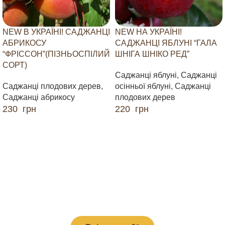
NEW В УКРАЇНІ! САДЖАНЦІ
NEW НА УКРАЇНІ!
АБРИКОСУ
САДЖАНЦІ ЯБЛУНІ “ГАЛА
“ФРІССОН”(ПІЗНЬОСПІЛИЙ
ШНІГА ШНІКО РЕД”
СОРТ)
Саджанці яблуні
,
Саджанці
Саджанці плодових дерев
,
осінньої яблуні
,
Саджанці
Саджанці абрикосу
плодових дерев
230
грн
220
грн
ДОДАТИ В КОШИК
ДОДАТИ В КОШИК