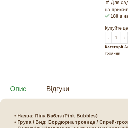
🍂 Для са
на прижив
180 в н
Купуйте це
Категорії
Ан
троянди
Опис
Відгуки
• Назва:
Пінк Баблз (Pink Bubbles)
• Група / Вид:
Бордюрна троянда / Спрей-тро