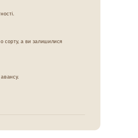
ності.
о сорту, а ви залишилися
авансу.