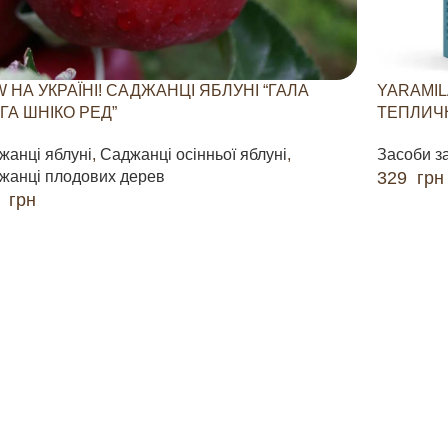
 НА УКРАЇНІ! САДЖАНЦІ ЯБЛУНІ “ГАЛА
YARAMIL
ГА ШНІКО РЕД”
ТЕПЛИЧН
жанці яблуні
,
Саджанці осінньої яблуні
,
Засоби з
жанці плодових дерев
329
грн
0
грн
ДОДАТИ 
ДАТИ В КОШИК