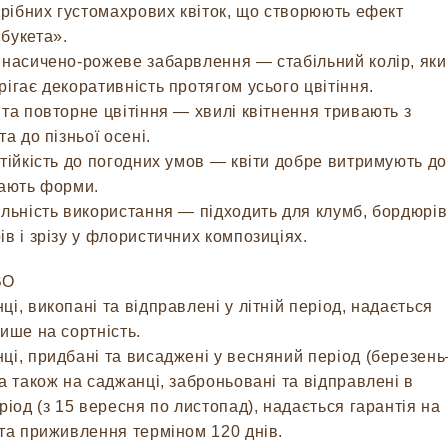
 дрібних густомахрових квіток, що створюють ефект
букета».
 насичено-рожеве забарвлення — стабільний колір, яки
рігає декоративність протягом усього цвітіння.
 та повторне цвітіння — хвилі квітнення тривають з
та до пізньої осені.
стійкість до погодних умов — квіти добре витримують д
чають форми.
альність використання — підходить для клумб, бордюрів
ів і зрізу у флористичних композиціях.
ВО
ці, викопані та відправлені у літній період, надається
лише на сортність.
ці, придбані та висаджені у весняний період (березень
 а також на саджанці, заброньовані та відправлені в
еріод (з 15 вересня по листопад), надається гарантія на
 та приживлення терміном 120 днів.