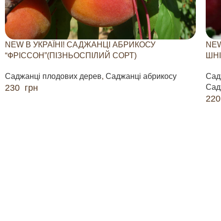
NEW В УКРАЇНІ! САДЖАНЦІ АБРИКОСУ
NEW
“ФРІССОН”(ПІЗНЬОСПІЛИЙ СОРТ)
ШНІ
Саджанці плодових дерев
,
Саджанці абрикосу
Сад
230
грн
Сад
22
ДОДАТИ В КОШИК
ДО