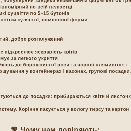
ї, популярний завдяки незвичайній формі квіток і р
івномірний по всій пелюстці
икі суцвіття по 5–15 бутонів
 квітки кулястої, помпонної форми
стий, добре розгалужений
е підкреслює яскравість квітів
имує за легкого укриття
йкість до борошнистої роси та чорної плямистості
щування у контейнерах і вазонах, групові посадки,
туються до посадки: прибираються квіти й листочки
стему. Коріння пакується у вологу тирсу та картон
 довіряють: