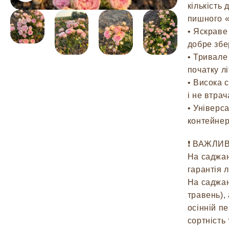
кількість
пишного «
• Яскраве
добре збе
• Тривале
початку лі
• Висока 
і не втра
• Універс
контейнер
❗️ ВАЖЛИ
На саджан
гарантія 
На саджан
травень),
осінній п
сортність