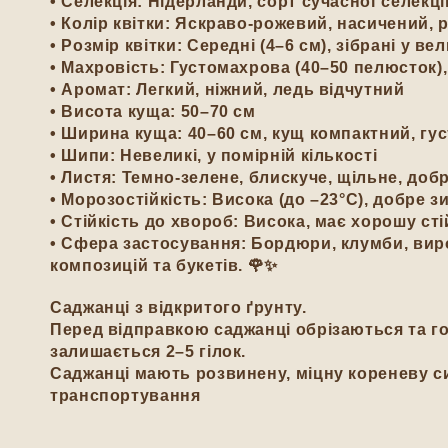
• Селекція:
Нідерланди, сорт сучасної селекці
• Колір квітки:
Яскраво-рожевий, насичений, р
• Розмір квітки:
Середні (4–6 см), зібрані у вел
• Махровість:
Густомахрова (40–50 пелюсток),
• Аромат:
Легкий, ніжний, ледь відчутний
• Висота куща:
50–70 см
• Ширина куща:
40–60 см, кущ компактний, гу
• Шипи:
Невеликі, у помірній кількості
• Листя:
Темно-зелене, блискуче, щільне, добр
• Морозостійкість:
Висока (до –23°C), добре з
• Стійкість до хвороб:
Висока, має хорошу сті
• Сфера застосування:
Бордюри, клумби, виро
композицій та букетів. 🌹✨
Саджанці з відкритого ґрунту.
Перед відправкою саджанці обрізаються та го
залишається 2–5 гілок.
Саджанці мають розвинену, міцну кореневу си
транспортування
💚 Чому нам