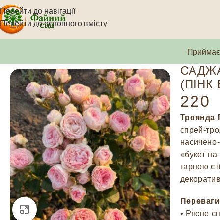
Перейти до навігації
Перейти до основного вмісту
Приймаєм
САДЖА
(ПІНК
220
Троянда П
спрей-тро
насичено-
«букет на
гарною ст
декоративн
Переваги
Натисніть, щоб збільшити
• Рясне с