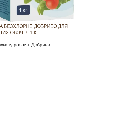
A БЕЗХЛОРНЕ ДОБРИВО ДЛЯ
YARAVITA КО
ИХ ОВОЧІВ, 1 КГ
СТИМУЛЮВАН
ОВОЧЕВИХ КУЛ
ахисту рослин
,
Добрива
Засоби захист
85
грн
В КОШИК
ДОДАТИ В КО