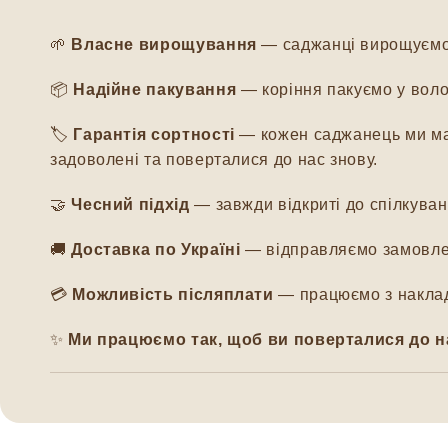
🌱
Власне вирощування
— саджанці вирощуємо м
📦
Надійне пакування
— коріння пакуємо у воло
🏷️
Гарантія сортності
— кожен саджанець ми мар
задоволені та поверталися до нас знову.
🤝
Чесний підхід
— завжди відкриті до спілкуванн
🚚
Доставка по Україні
— відправляємо замовлен
💳
Можливість післяплати
— працюємо з наклад
✨
Ми працюємо так, щоб ви поверталися до н