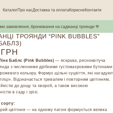
Каталог
Про нас
Доставка та оплата
Корисне
Контакти
о замовлення, бронювання на саджанці троянди 🌹
НЦІ ТРОЯНДИ “PINK BUBBLES”
 БАБЛЗ)
ГРН
інк Баблс (Pink Bubbles)
— яскрава, рясноквітуча
янда з численними дрібними густомахровими бутонами
рожевого кольору. Формує щільні суцвіття, які нагадую
 гілці». Відзначається тривалим і повторним цвітінням,
ійкістю до дощу та хвороб, а також високою
істю в саду і зрізі.
 сорту:
прей-цвітіння — на одному пагоні формується велика