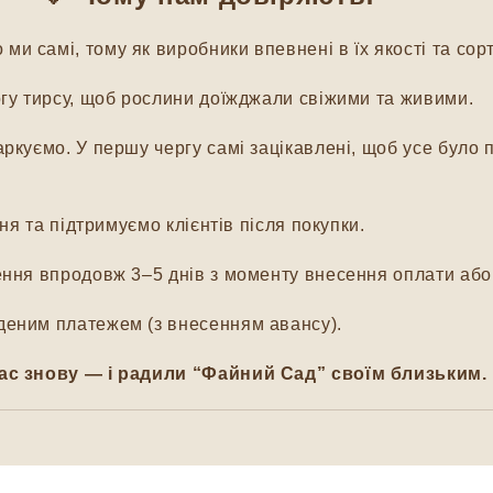
и самі, тому як виробники впевнені в їх якості та сорт
гу тирсу, щоб рослини доїжджали свіжими та живими.
куємо. У першу чергу самі зацікавлені, щоб усе було п
я та підтримуємо клієнтів після покупки.
ня впродовж 3–5 днів з моменту внесення оплати або 
еним платежем (з внесенням авансу).
ас знову — і радили “Файний Сад” своїм близьким.