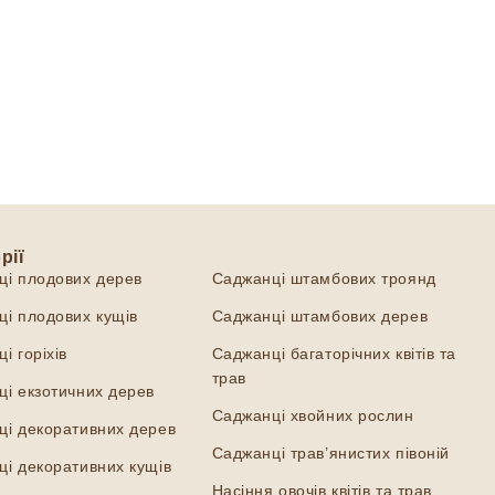
рії
Категорії
ці плодових дерев
Саджанці штамбових троянд
і плодових кущів
Саджанці штамбових дерев
і горіхів
Саджанці багаторічних квітів та
трав
і екзотичних дерев
Саджанці хвойних рослин
ці декоративних дерев
Саджанці трав’янистих півоній
і декоративних кущів
Насіння овочів квітів та трав