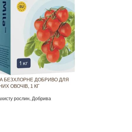
A БЕЗХЛОРНЕ ДОБРИВО ДЛЯ
YARAVITA КО
ИХ ОВОЧІВ, 1 КГ
СТИМУЛЮВАН
ОВОЧЕВИХ КУЛ
ахисту рослин
,
Добрива
Засоби захист
85
грн
В КОШИК
ДОДАТИ В КО