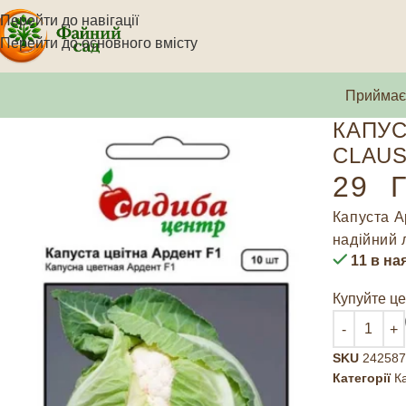
Перейти до навігації
Перейти до основного вмісту
Приймаєм
КАПУС
CLAUS
29
Г
Капуста А
надійний л
11 в на
Купуйте це
SKU
242587
Категорії
К