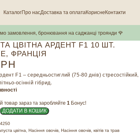
Каталог
Про нас
Доставка та оплата
Корисне
Контакти
о замовлення, бронювання на саджанці троянди 🌹
ТА ЦВІТНА АРДЕНТ F1 10 ШТ.
E, ФРАНЦІЯ
РН
рдент F1 – середньостиглий (75-80 днів) стресостійкий,
ітньо-осінній гібрид.
явності
й товар зараз та заробляйте
1
Бонус!
ДОДАТИ В КОШИК
4250
апуста цвітна
,
Насіння овочів
,
Насіння овочів, квітів та трав