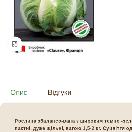
Натисніть, щоб збільшити
Опис
Відгуки
Рослина збалансо-вана з широким темно -зеле
пактні, дуже щільні, вагою 1,5-2 кг. Суцвітт