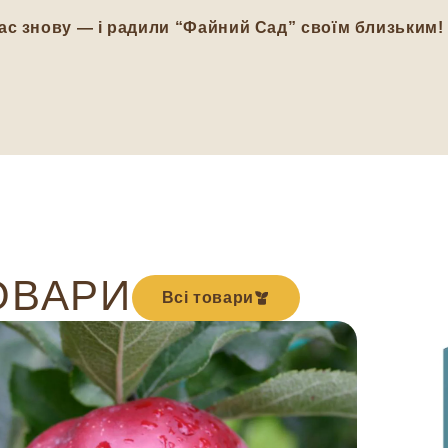
ас знову — і радили “Файний Сад” своїм близьким!
ОВАРИ
Всі товари