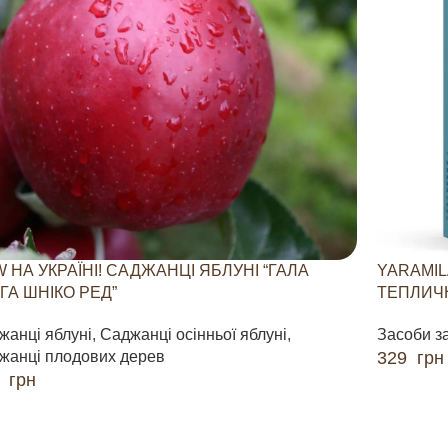
 НА УКРАЇНІ! САДЖАНЦІ ЯБЛУНІ “ГАЛА
YARAMIL
ГА ШНІКО РЕД”
ТЕПЛИЧН
жанці яблуні
,
Саджанці осінньої яблуні
,
Засоби з
жанці плодових дерев
329
грн
0
грн
ДОДАТИ 
ДАТИ В КОШИК