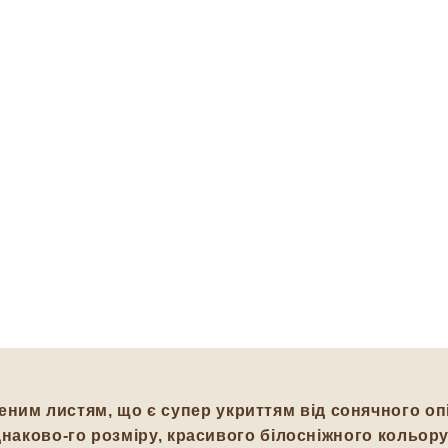
ним листям, що є супер укриттям від сонячного опік
я однаково-го розміру, красивого білосніжного кольо