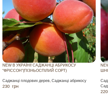
NEW В УКРАЇНІ! САДЖАНЦІ АБРИКОСУ
NEW
“ФРІССОН”(ПІЗНЬОСПІЛИЙ СОРТ)
ШНІ
Саджанці плодових дерев
,
Саджанці абрикосу
Сад
230
грн
Сад
22
ДОДАТИ В КОШИК
ДО