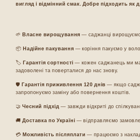
вигляд і відмінний смак. Добре підходить як 
🌱
Власне вирощування
— саджанці вирощуємо м
📦
Надійне пакування
— коріння пакуємо у воло
🏷️
Гарантія сортності
— кожен саджанець ми мар
задоволені та поверталися до нас знову.
🛡️
Гарантія приживлення 120 днів
— якщо саджа
запропонуємо заміну або повернення коштів.
🤝
Чесний підхід
— завжди відкриті до спілкуванн
🚚
Доставка по Україні
— відправляємо замовлен
💳
Можливість післяплати
— працюємо з наклад