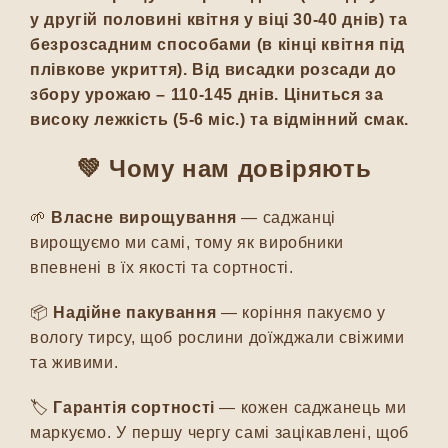
у другій половині квітня у віці 30-40 днів) та
безрозсадним способами (в кінці квітня під
плівкове укриття).
Від висадки розсади до
збору урожаю – 110-145 днів. Ціниться за
високу лежкість (5-6 міс.) та відмінний смак.
💚
Чому нам довіряють
🌱
Власне вирощування
— саджанці
вирощуємо ми самі, тому як виробники
впевнені в їх якості та сортності.
📦
Надійне пакування
— коріння пакуємо у
вологу тирсу, щоб рослини доїжджали свіжими
та живими.
🏷️
Гарантія сортності
— кожен саджанець ми
маркуємо. У першу чергу самі зацікавлені, щоб