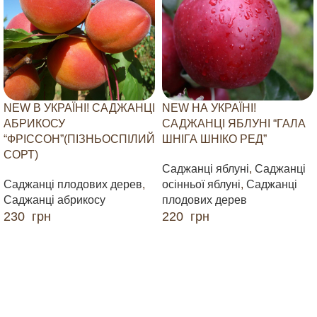
NEW В УКРАЇНІ! САДЖАНЦІ
NEW НА УКРАЇНІ!
АБРИКОСУ
САДЖАНЦІ ЯБЛУНІ “ГАЛА
“ФРІССОН”(ПІЗНЬОСПІЛИЙ
ШНІГА ШНІКО РЕД”
СОРТ)
Саджанці яблуні
,
Саджанці
Саджанці плодових дерев
,
осінньої яблуні
,
Саджанці
Саджанці абрикосу
плодових дерев
230
грн
220
грн
ДОДАТИ В КОШИК
ДОДАТИ В КОШИК