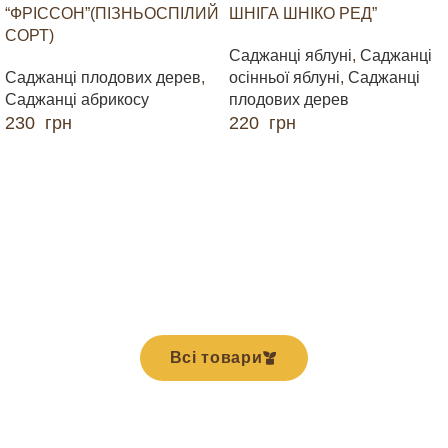
“ФРІССОН”(ПІЗНЬОСПІЛИЙ
ШНІГА ШНІКО РЕД”
СОРТ)
Саджанці яблуні
,
Саджанці
Саджанці плодових дерев
,
осінньої яблуні
,
Саджанці
Саджанці абрикосу
плодових дерев
230
грн
220
грн
ДОДАТИ В КОШИК
ДОДАТИ В КОШИК
Всі товари