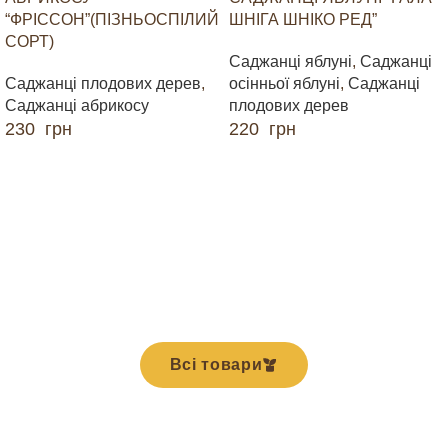
“ФРІССОН”(ПІЗНЬОСПІЛИЙ
ШНІГА ШНІКО РЕД”
СОРТ)
Саджанці яблуні
,
Саджанці
Саджанці плодових дерев
,
осінньої яблуні
,
Саджанці
Саджанці абрикосу
плодових дерев
230
грн
220
грн
ДОДАТИ В КОШИК
ДОДАТИ В КОШИК
Всі товари