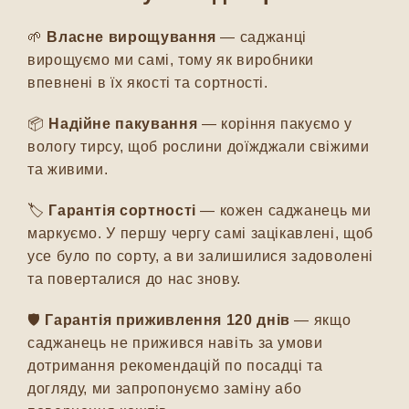
🌱
Власне вирощування
— саджанці
вирощуємо ми самі, тому як виробники
впевнені в їх якості та сортності.
📦
Надійне пакування
— коріння пакуємо у
вологу тирсу, щоб рослини доїжджали свіжими
та живими.
🏷️
Гарантія сортності
— кожен саджанець ми
маркуємо. У першу чергу самі зацікавлені, щоб
усе було по сорту, а ви залишилися задоволені
та поверталися до нас знову.
🛡️
Гарантія приживлення 120 днів
— якщо
саджанець не прижився навіть за умови
дотримання рекомендацій по посадці та
догляду, ми запропонуємо заміну або