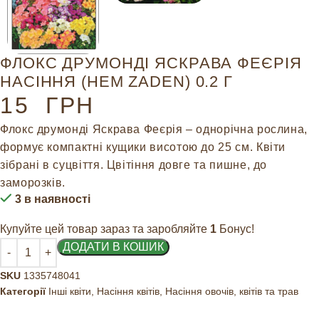
ФЛОКС ДРУМОНДІ ЯСКРАВА ФЕЄРІЯ
НАСІННЯ (HEM ZADEN) 0.2 Г
15
ГРН
Флокс друмонді Яскрава Феєрія – однорічна рослина,
формує компактні кущики висотою до 25 см. Квіти
зібрані в суцвіття. Цвітіння довге та пишне, до
заморозків.
3 в наявності
Купуйте цей товар зараз та заробляйте
1
Бонус!
ДОДАТИ В КОШИК
SKU
1335748041
Категорії
Інші квіти
,
Насіння квітів
,
Насіння овочів, квітів та трав