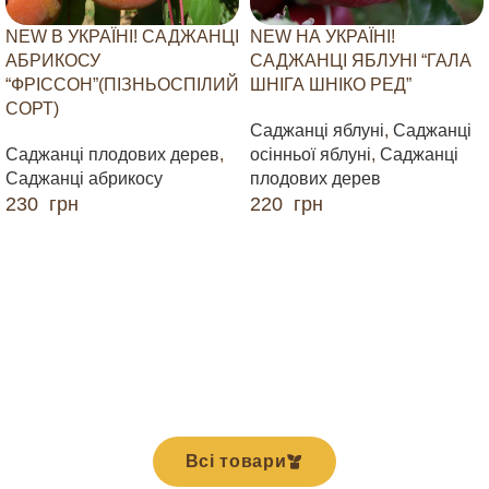
NEW В УКРАЇНІ! САДЖАНЦІ
NEW НА УКРАЇНІ!
АБРИКОСУ
САДЖАНЦІ ЯБЛУНІ “ГАЛА
“ФРІССОН”(ПІЗНЬОСПІЛИЙ
ШНІГА ШНІКО РЕД”
СОРТ)
Саджанці яблуні
,
Саджанці
Саджанці плодових дерев
,
осінньої яблуні
,
Саджанці
Саджанці абрикосу
плодових дерев
230
грн
220
грн
ДОДАТИ В КОШИК
ДОДАТИ В КОШИК
Всі товари