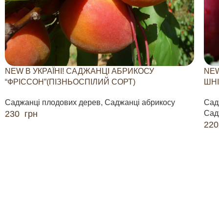
NEW В УКРАЇНІ! САДЖАНЦІ АБРИКОСУ
NEW
“ФРІССОН”(ПІЗНЬОСПІЛИЙ СОРТ)
ШНІ
Саджанці плодових дерев
,
Саджанці абрикосу
Сад
230
грн
Сад
22
ДОДАТИ В КОШИК
ДО