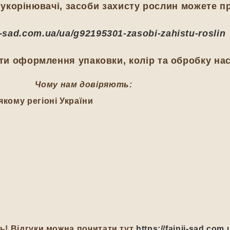
укорінювачі, засоби захисту рослин можете п
ij-sad.com.ua/ua/g92195301-zasobi-zahistu-roslin
и оформлення упаковки, колір та обробку нас
Чому нам довіряють:
якому регіоні України
ть! Відгуки можна почитати тут
https://fajnij-sad.com.