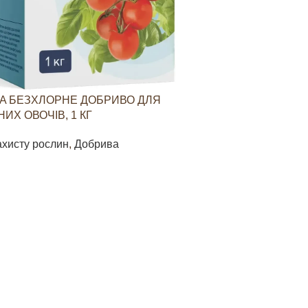
A БЕЗХЛОРНЕ ДОБРИВО ДЛЯ
YARAVITA КО
ИХ ОВОЧІВ, 1 КГ
СТИМУЛЮВАН
ОВОЧЕВИХ КУЛ
ахисту рослин
,
Добрива
Засоби захист
85
грн
В КОШИК
ДОДАТИ В КО