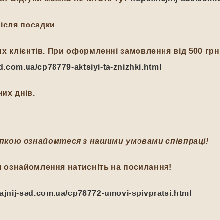
ісля посадки.
йних клієнтів. При оформленні замовлення від 500 гр
-sad.com.ua/cp78779-aktsiyi-ta-znizhki.html
их днів.
пкою ознайомтеся з нашими умовами співпраці!
я ознайомлення натисніть на посилання!
/fajnij-sad.com.ua/cp78772-umovi-spivpratsi.html