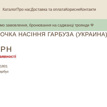
Каталог
Про нас
Доставка та оплата
Корисне
Контакти
о замовлення, бронювання на саджанці троянди 🌹
ОЧКА НАСІННЯ ГАРБУЗА (УКРАИНА
РН
аявності
1801
арбуз