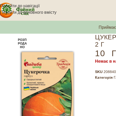
Перейти до навігації
Перейти до основного вмісту
Приймаєм
ЦУКЕР
РОЗП
2 Г
РОДА
НО
10
Г
Немає в н
SKU
208840
Категорія
Г