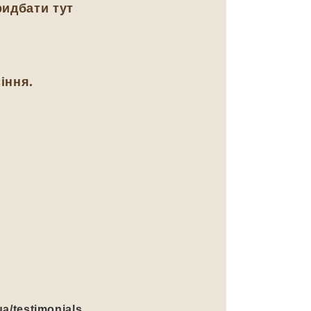
ридбати тут
іння.
ua/testimonials