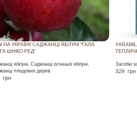
 НА УКРАЇНІ! САДЖАНЦІ ЯБЛУНІ “ГАЛА
YARAMIL
ГА ШНІКО РЕД”
ТЕПЛИЧН
жанці яблуні
,
Саджанці осінньої яблуні
,
Засоби з
жанці плодових дерев
329
грн
0
грн
ДОДАТИ 
ДАТИ В КОШИК